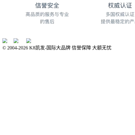
© 2004-
2026
K8凯发-国际大品牌 信誉保障 大额无忧